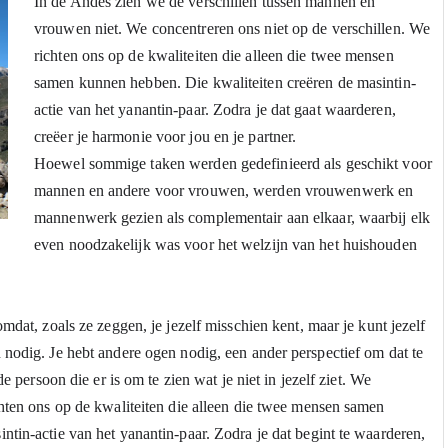
In de Andes zien we de verschillen tussen mannen en 
vrouwen niet. We concentreren ons niet op de verschillen. We 
richten ons op de kwaliteiten die alleen die twee mensen 
samen kunnen hebben. Die kwaliteiten creëren de masintin-
actie van het yanantin-paar. Zodra je dat gaat waarderen, 
creëer je harmonie voor jou en je partner.
Hoewel sommige taken werden gedefinieerd als geschikt voor 
mannen en andere voor vrouwen, werden vrouwenwerk en 
mannenwerk gezien als complementair aan elkaar, waarbij elk 
even noodzakelijk was voor het welzijn van het huishouden 
mdat, zoals ze zeggen, je jezelf misschien kent, maar je kunt jezelf 
nodig. Je hebt andere ogen nodig, een ander perspectief om dat te 
e persoon die er is om te zien wat je niet in jezelf ziet. We 
hten ons op de kwaliteiten die alleen die twee mensen samen 
tin-actie van het yanantin-paar. Zodra je dat begint te waarderen, 