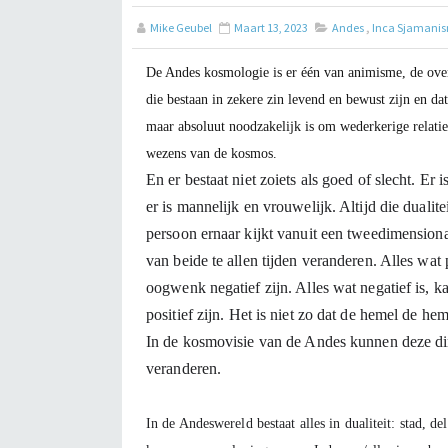
Mike Geubel
Maart 13, 2023
Andes
,
Inca Sjamani
De Andes kosmologie is er één van animisme, de over
die bestaan in zekere zin levend en bewust zijn en dat
maar absoluut noodzakelijk is om wederkerige relatie
wezens van de kosmos.
En er bestaat niet zoiets als goed of slecht. Er is
er is mannelijk en vrouwelijk. Altijd die dualit
persoon ernaar kijkt vanuit een tweedimensiona
van beide te allen tijden veranderen. Alles wat po
oogwenk negatief zijn. Alles wat negatief is, k
positief zijn. Het is niet zo dat de hemel de heme
In de kosmovisie van de Andes kunnen deze din
In de Andeswereld bestaat alles in dualiteit: stad, de