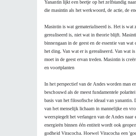
Yanantin lijkt een beetje op het zelfstandig naam
die masintin als het werkwoord, de actie, de en
Masintin is wat gematerialiseerd is. Het is wat z
gerealiseerd is, niet wat in theorie blijft. Masinti
binnengaan in de geest en de essentie van wat 
het ding. Van wat er is gerealiseerd. Van wat is 
moet in de geest ervan treden. Masintin is creër
en voortplanten
In het perspectief van de Andes worden man e
beschouwd als de meest fundamentele polariteit 
basis van het filosofische ideaal van yanantin. 
van het menselijk lichaam in mannelijke en vrou
weerspiegelt het verlangen van de Andes naar e
energieën binnen één entiteit wordt ook geopen
godheid Viracocha. Hoewel Viracocha een 'god