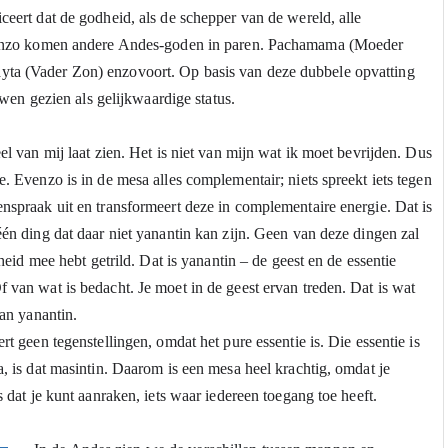
ceert dat de godheid, als de schepper van de wereld, alle 
 Evenzo komen andere Andes-goden in paren. Pachamama (Moeder 
yta (Vader Zon) enzovoort. Op basis van deze dubbele opvatting 
n gezien als gelijkwaardige status.
eel van mij laat zien. Het is niet van mijn wat ik moet bevrijden. Dus 
e. Evenzo is in de mesa alles complementair; niets spreekt iets tegen 
enspraak uit en transformeert deze in complementaire energie. Dat is 
één ding dat daar niet yanantin kan zijn. Geen van deze dingen zal 
nheid mee hebt getrild. Dat is yanantin – de geest en de essentie 
f van wat is bedacht. Je moet in de geest ervan treden. Dat is wat 
van yanantin.
rt geen tegenstellingen, omdat het pure essentie is. Die essentie is 
a, is dat masintin. Daarom is een mesa heel krachtig, omdat je 
ts dat je kunt aanraken, iets waar iedereen toegang toe heeft.