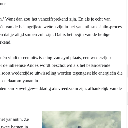
ner.
n.’ Want dan zou het vanzelfsprekend zijn. En als je echt van 
n van de belangrijkste wetten zijn in het yanantin-masintin-proces 
dat je altijd samen zult zijn. Dat is het begin van de heilige 
erkend.
n vindt er een uitwisseling van ayni plaats, een wederzijdse 
der de inheemse Andes wordt beschouwd als het balancerende 
 soort wederzijdse uitwisseling worden tegengestelde energieën die 
k en daarom yanantin.
chten kan zowel gewelddadig als vreedzaam zijn, afhankelijk van de 
het yanantin. Ze 
 twee bergen in 