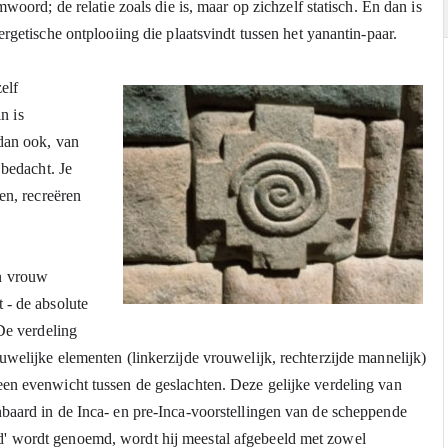
woord; de relatie zoals die is, maar op zichzelf statisch. En dan is 
ergetische ontplooiing die plaatsvindt tussen het yanantin-paar.
elf 
n is 
dan ook, van 
bedacht. Je 
en, recreëren 
n vrouw 
- de absolute 
De verdeling 
welijke elementen (linkerzijde vrouwelijk, rechterzijde mannelijk) 
en evenwicht tussen de geslachten. Deze gelijke verdeling van 
baard in de Inca- en pre-Inca-voorstellingen van de scheppende 
' wordt genoemd, wordt hij meestal afgebeeld met zowel 