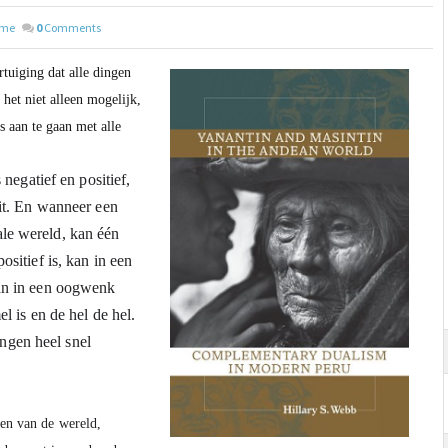
sme
0
Comments
tuiging dat alle dingen
 het niet alleen mogelijk,
s aan te gaan met alle
 negatief en positief, 
eit. En wanneer een 
le wereld, kan één 
sitief is, kan in een 
an in een oogwenk 
l is en de hel de hel. 
gen heel snel 
len van de wereld, 