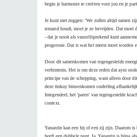
begin je harmonie te creëren voor jou en je part
Je kunt niet zeggen: ‘We zullen altijd samen zij
iemand houdt, moet je ze bevrijden. Dat moet éé
- dat je nooit als vanzelfsprekend kunt aannemen 
progressie. Dat is wat het meest moet worden 
Door dit samenkomen van tegengestelde energieë
verbintenis. Het is om deze reden dat ayni on
principe van de schepping, want alleen door dit
deze tinkuy binnenkomen onderling afhankelij
Integendeel, het 'paren' van tegengestelde kra
context.

Yanantin kan een hij of een zij zijn. Daarom is 
heeft een dubbele punt. Ja, Yanantin is bijna als