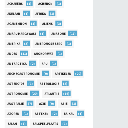
(1)
(1)
ACHAEËRS
ACHERON
(1)
(1)
ADELAAR
AFRIKA
(1)
(3)
AGAMEMNON
ALIENS
(1)
(17)
AMARU MARCA WASI
AMAZONE
(3)
(1)
AMERIKA
AMERONGSE BERG
(11)
(1)
ANDES
ANGKOR WAT
(2)
(1)
ANTARCTICA
APU
(9)
(20)
ARCHEOASTRONOMIE
ARTIKELEN
(1)
(2)
ASTEROÏDE
ASTROLOGIE
(20)
(16)
ASTRONOMIE
ATLANTIS
(7)
(9)
(1)
AUSTRALIË
AZIE
AZIË
(1)
(2)
(1)
AZOREN
AZTEKEN
BAIKAL
(1)
(1)
BALAM
BALSPEELPLAATS