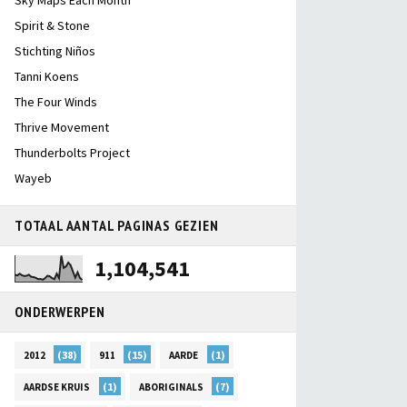
Sky Maps Each Month
Spirit & Stone
Stichting Niños
Tanni Koens
The Four Winds
Thrive Movement
Thunderbolts Project
Wayeb
TOTAAL AANTAL PAGINAS GEZIEN
1,104,541
ONDERWERPEN
(38)
(15)
(1)
2012
911
AARDE
(1)
(7)
AARDSE KRUIS
ABORIGINALS